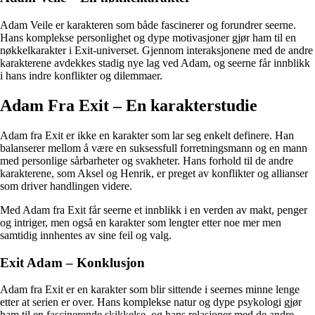
Adam Veile er karakteren som både fascinerer og forundrer seerne.
Hans komplekse personlighet og dype motivasjoner gjør ham til en
nøkkelkarakter i Exit-universet. Gjennom interaksjonene med de andre
karakterene avdekkes stadig nye lag ved Adam, og seerne får innblikk
i hans indre konflikter og dilemmaer.
Adam Fra Exit – En karakterstudie
Adam fra Exit er ikke en karakter som lar seg enkelt definere. Han
balanserer mellom å være en suksessfull forretningsmann og en mann
med personlige sårbarheter og svakheter. Hans forhold til de andre
karakterene, som Aksel og Henrik, er preget av konflikter og allianser
som driver handlingen videre.
Med Adam fra Exit får seerne et innblikk i en verden av makt, penger
og intriger, men også en karakter som lengter etter noe mer men
samtidig innhentes av sine feil og valg.
Exit Adam – Konklusjon
Adam fra Exit er en karakter som blir sittende i seernes minne lenge
etter at serien er over. Hans komplekse natur og dype psykologi gjør
ham til en fascinerende skikkelse, og hans relasjoner med de andre