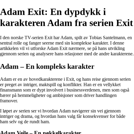
Adam Exit: En dypdykk i
karakteren Adam fra serien Exit
I den norske TV-serien Exit har Adam, spilt av Tobias Santelmann, en
sentral rolle og fanger seerne med sin komplekse karakter. I denne
artikkelen vil vi utforske Adam Exit nærmere, se på hans utvikling
gjennom serien og analysere hans relasjoner med de andre karakterene.
Adam – En kompleks karakter
Adam er en av hovedkarakterene i Exit, og hans reise gjennom serien
er preget av intriger, maktspill og konflikter. Han er en vellykket
finansmann som er dypt involvert i businessverdenen, men som også
bærer på hemmeligheter og ambisjoner som driver handlingen
framover.
I løpet av serien ser vi hvordan Adam navigerer sin vei gjennom
intriger og drama, og hvordan hans valg får konsekvenser for både
ham selv og de rundt ham.
Adam Veile – En nøkkelkarakter