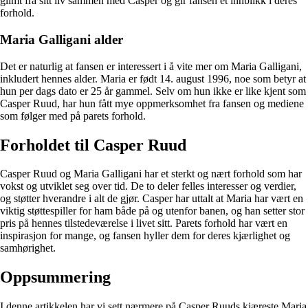
glimt fra sitt liv sammen med Casper og gir fansen et innblikk i deres
forhold.
Maria Galligani alder
Det er naturlig at fansen er interessert i å vite mer om Maria Galligani,
inkludert hennes alder. Maria er født 14. august 1996, noe som betyr at
hun per dags dato er 25 år gammel. Selv om hun ikke er like kjent som
Casper Ruud, har hun fått mye oppmerksomhet fra fansen og mediene
som følger med på parets forhold.
Forholdet til Casper Ruud
Casper Ruud og Maria Galligani har et sterkt og nært forhold som har
vokst og utviklet seg over tid. De to deler felles interesser og verdier,
og støtter hverandre i alt de gjør. Casper har uttalt at Maria har vært en
viktig støttespiller for ham både på og utenfor banen, og han setter stor
pris på hennes tilstedeværelse i livet sitt. Parets forhold har vært en
inspirasjon for mange, og fansen hyller dem for deres kjærlighet og
samhørighet.
Oppsummering
I denne artikkelen har vi sett nærmere på Casper Ruuds kjæreste Maria