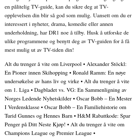
en pålitelig TV-guide, kan du sikre deg at TV-
opplevelsen din blir så god som mulig. Uansett om du er
interessert i nyheter, drama, komedie eller annen
underholdning, har DR1 noe å tilby. Husk å utforske de
ulike programmene og benytt deg av TV-guiden for å få
mest mulig ut av TV-tiden din!
Alt du trenger å vite om Liverpool
•
Alexander Stöckl:
En Pioner innen Skihopping
•
Ronald Ramm: En nøye
undersøkelse av hans liv og virke
•
Alt du trenger å vite
om 1. Liga
•
Dagbladet vs. VG: En Sammenligning av
Norges Ledende Nyhetskilder
•
Oscar Bobb – En Mester
I Verdensklasse
•
Oscar Bobb – En Familiehistorie om
Turid Gunnes og Hennes Barn
•
H&M Rabattkode: Spar
Penger på Ditt Neste Kjøp!
•
Alt du trenger å vite om
Champions League og Premier League
•