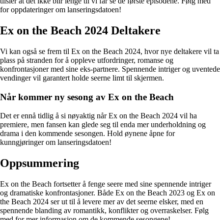
tilsier at det ikke blir lenge til vi får se de første episodene. Følg med
for oppdateringer om lanseringsdatoen!
Ex on the Beach 2024 Deltakere
Vi kan også se frem til Ex on the Beach 2024, hvor nye deltakere vil ta
plass på stranden for å oppleve utfordringer, romanse og
konfrontasjoner med sine eks-partnere. Spennende intriger og uventede
vendinger vil garantert holde seerne limt til skjermen.
Når kommer ny sesong av Ex on the Beach
Det er ennå tidlig å si nøyaktig når Ex on the Beach 2024 vil ha
premiere, men fansen kan glede seg til enda mer underholdning og
drama i den kommende sesongen. Hold øynene åpne for
kunngjøringer om lanseringsdatoen!
Oppsummering
Ex on the Beach fortsetter å fenge seere med sine spennende intriger
og dramatiske konfrontasjoner. Både Ex on the Beach 2023 og Ex on
the Beach 2024 ser ut til å levere mer av det seerne elsker, med en
spennende blanding av romantikk, konflikter og overraskelser. Følg
med for mer informasjon om de kommende sesongene!