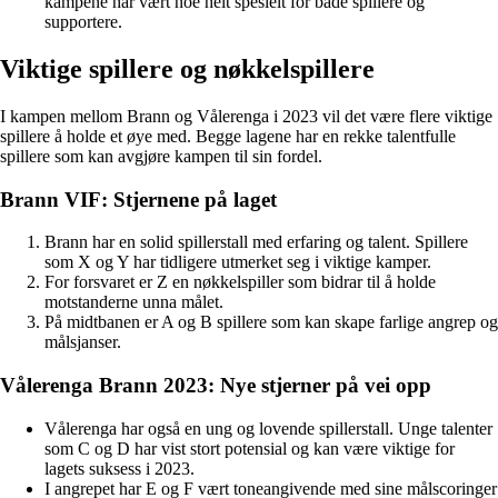
kampene har vært noe helt spesielt for både spillere og
supportere.
Viktige spillere og nøkkelspillere
I kampen mellom Brann og Vålerenga i 2023 vil det være flere viktige
spillere å holde et øye med. Begge lagene har en rekke talentfulle
spillere som kan avgjøre kampen til sin fordel.
Brann VIF: Stjernene på laget
Brann har en solid spillerstall med erfaring og talent. Spillere
som X og Y har tidligere utmerket seg i viktige kamper.
For forsvaret er Z en nøkkelspiller som bidrar til å holde
motstanderne unna målet.
På midtbanen er A og B spillere som kan skape farlige angrep og
målsjanser.
Vålerenga Brann 2023: Nye stjerner på vei opp
Vålerenga har også en ung og lovende spillerstall. Unge talenter
som C og D har vist stort potensial og kan være viktige for
lagets suksess i 2023.
I angrepet har E og F vært toneangivende med sine målscoringer