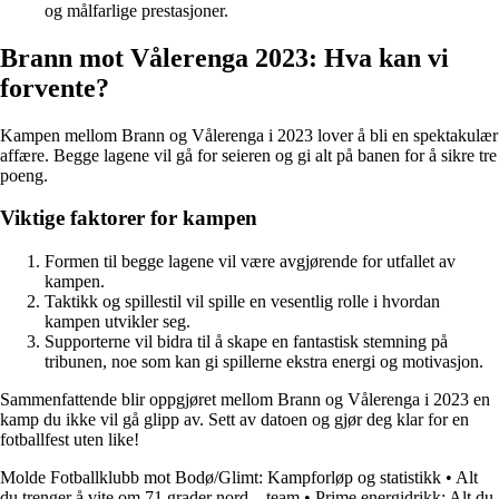
og målfarlige prestasjoner.
Brann mot Vålerenga 2023: Hva kan vi
forvente?
Kampen mellom Brann og Vålerenga i 2023 lover å bli en spektakulær
affære. Begge lagene vil gå for seieren og gi alt på banen for å sikre tre
poeng.
Viktige faktorer for kampen
Formen til begge lagene vil være avgjørende for utfallet av
kampen.
Taktikk og spillestil vil spille en vesentlig rolle i hvordan
kampen utvikler seg.
Supporterne vil bidra til å skape en fantastisk stemning på
tribunen, noe som kan gi spillerne ekstra energi og motivasjon.
Sammenfattende blir oppgjøret mellom Brann og Vålerenga i 2023 en
kamp du ikke vil gå glipp av. Sett av datoen og gjør deg klar for en
fotballfest uten like!
Molde Fotballklubb mot Bodø/Glimt: Kampforløp og statistikk
•
Alt
du trenger å vite om 71 grader nord – team
•
Prime energidrikk: Alt du