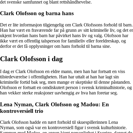
det svenske samfunnet og blant rettshåndhevelse.
Clark Olofsson og barna hans
Det er lite informasjon tilgjengelig om Clark Olofssons forhold til barn.
Han har vært en fraværende far på grunn av sitt kriminelle liv, og det er
ukjent hvordan hans barn har påvirket hans liv og valg. Olofsson har
ikke vært en offentlig talsperson for familieliv eller foreldreskap, og
derfor er det få opplysninger om hans forhold til barna sine.
Clark Olofsson i dag
I dag er Clark Olofsson en eldre mann, men han har fortsatt en viss
tilstedeværelse i offentligheten. Han har uttalt at han har lagt sin
kriminelle fortid bak seg, men mange er skeptiske til denne påstanden.
Olofsson er fortsatt en omdiskutert person i svensk kriminalhistorie, og
han vekker sterke reaksjoner uavhengig av hva han foretar seg.
Lena Nyman, Clark Olofsson og Madou: En
kontroversiell trio
Clark Olofsson hadde en nært forhold til skuespillerinnen Lena
Nyman, som også var en kontroversiell figur i svensk kulturhistorie.
Sammen med Madou, en annen kjent personlighet i Sverige, dannet de