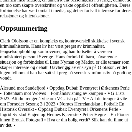
en trio som skapte overskrifter og vakte oppsikt i offentligheten. Deres
forbindelse har vært omtalt i media, og det er fortsatt interesse for deres
relasjoner og interaksjoner.
Oppsummering
Clark Olofsson er en kompleks og kontroversiell skikkelse i svensk
kriminalhistorie. Hans liv har vært preget av kriminalitet,
fengselsopphold og kontroverser, og han fortsetter å være en
omdiskutert person i Sverige. Hans forhold til barn, nåværende
situasjon og forbindelse til Lena Nyman og Madou er alle temaer som
skaper interesse og debatt. Uavhengig av ens syn på Olofsson, er det
ingen tvil om at han har satt sitt preg på svensk samfunnsliv på godt og
vondt.
Ålesund mot Sandefjord
•
Oppdag Dubai: Eventyret i Ørkenens Perle
•
Tottenham mot Wolves – Forhåndsvisning av kampen
•
VG Lista
2023: Alt du trenger å vite om VG-lista på TV
•
Alt du trenger å vite
om Forræder Sesong 3 i 2023
•
Norges Herrelandslag i Fotball: En
Historisk Oversikt
•
Oppdag Dubai: Eventyret i Ørkenens Perle
•
Ingrid Syrstad Engen og Hennes Kjæreste
•
Petter Hegre – En Pioner
innen Erotisk Fotografi
•
Hva er din bolig verdt? Slik kan du finne ut
av det.
•