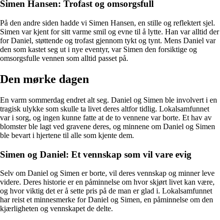
Simen Hansen: Trofast og omsorgsfull
På den andre siden hadde vi Simen Hansen, en stille og reflektert sjel.
Simen var kjent for sitt varme smil og evne til å lytte. Han var alltid der
for Daniel, støttende og trofast gjennom tykt og tynt. Mens Daniel var
den som kastet seg ut i nye eventyr, var Simen den forsiktige og
omsorgsfulle vennen som alltid passet på.
Den mørke dagen
En varm sommerdag endret alt seg. Daniel og Simen ble involvert i en
tragisk ulykke som skulle ta livet deres altfor tidlig. Lokalsamfunnet
var i sorg, og ingen kunne fatte at de to vennene var borte. Et hav av
blomster ble lagt ved gravene deres, og minnene om Daniel og Simen
ble bevart i hjertene til alle som kjente dem.
Simen og Daniel: Et vennskap som vil vare evig
Selv om Daniel og Simen er borte, vil deres vennskap og minner leve
videre. Deres historie er en påminnelse om hvor skjørt livet kan være,
og hvor viktig det er å sette pris på de man er glad i. Lokalsamfunnet
har reist et minnesmerke for Daniel og Simen, en påminnelse om den
kjærligheten og vennskapet de delte.