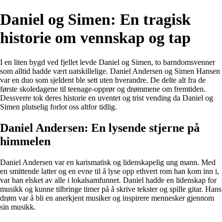
Daniel og Simen: En tragisk
historie om vennskap og tap
I en liten bygd ved fjellet levde Daniel og Simen, to barndomsvenner
som alltid hadde vært uatskillelige. Daniel Andersen og Simen Hansen
var en duo som sjeldent ble sett uten hverandre. De delte alt fra de
første skoledagene til teenage-opprør og drømmene om fremtiden.
Dessverre tok deres historie en uventet og trist vending da Daniel og
Simen plutselig forlot oss altfor tidlig.
Daniel Andersen: En lysende stjerne på
himmelen
Daniel Andersen var en karismatisk og lidenskapelig ung mann. Med
en smittende latter og en evne til å lyse opp ethvert rom han kom inn i,
var han elsket av alle i lokalsamfunnet. Daniel hadde en lidenskap for
musikk og kunne tilbringe timer på å skrive tekster og spille gitar. Hans
drøm var å bli en anerkjent musiker og inspirere mennesker gjennom
sin musikk.