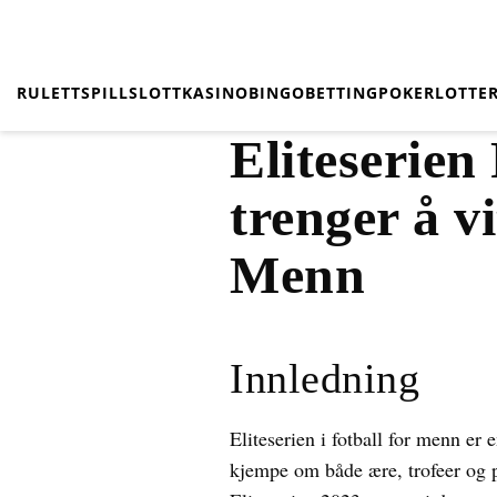
RULETT
SPILL
SLOTT
KASINO
BINGO
BETTING
POKER
LOTTER
Eliteserien
trenger å vi
Menn
Innledning
Eliteserien i fotball for menn er
kjempe om både ære, trofeer og pl