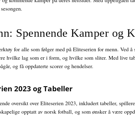
r og kommende kamper på deres nettsider. Med tippeligaen tabe
 sesongen.
enn: Spennende Kamper og 
 verktøy for alle som følger med på Eliteserien for menn. Ved å
ere hvilke lag som er i form, og hvilke som sliter. Med live ta
går, og få oppdaterte scorer og hendelser.
rien 2023 og Tabeller
nde oversikt over Eliteserien 2023, inkludert tabeller, spiller
enskapelige opptatt av norsk fotball, og som ønsker å være oppd