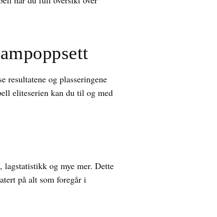
ll har du full oversikt over
Kampoppsett
 se resultatene og plasseringene
bell eliteserien kan du til og med
e, lagstatistikk og mye mer. Dette
atert på alt som foregår i