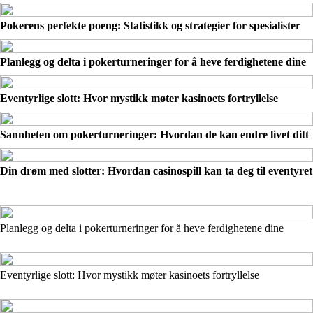
Pokerens perfekte poeng: Statistikk og strategier for spesialister
Planlegg og delta i pokerturneringer for å heve ferdighetene dine
Eventyrlige slott: Hvor mystikk møter kasinoets fortryllelse
Sannheten om pokerturneringer: Hvordan de kan endre livet ditt
Din drøm med slotter: Hvordan casinospill kan ta deg til eventyret
Planlegg og delta i pokerturneringer for å heve ferdighetene dine
Eventyrlige slott: Hvor mystikk møter kasinoets fortryllelse