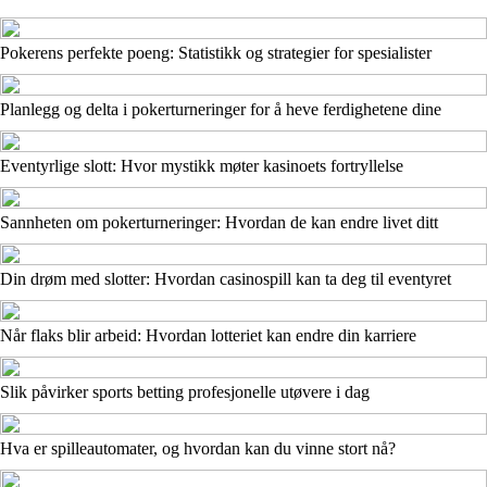
Pokerens perfekte poeng: Statistikk og strategier for spesialister
Planlegg og delta i pokerturneringer for å heve ferdighetene dine
Eventyrlige slott: Hvor mystikk møter kasinoets fortryllelse
Sannheten om pokerturneringer: Hvordan de kan endre livet ditt
Din drøm med slotter: Hvordan casinospill kan ta deg til eventyret
Når flaks blir arbeid: Hvordan lotteriet kan endre din karriere
Slik påvirker sports betting profesjonelle utøvere i dag
Hva er spilleautomater, og hvordan kan du vinne stort nå?