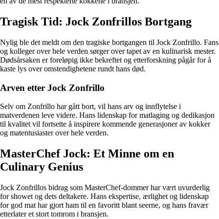
en av de mest respekterte kokkene i bransjen.
Tragisk Tid: Jock Zonfrillos Bortgang
Nylig ble det meldt om den tragiske bortgangen til Jock Zonfrillo. Fans
og kolleger over hele verden sørger over tapet av en kulinarisk mester.
Dødsårsaken er foreløpig ikke bekreftet og etterforskning pågår for å
kaste lys over omstendighetene rundt hans død.
Arven etter Jock Zonfrillo
Selv om Zonfrillo har gått bort, vil hans arv og innflytelse i
matverdenen leve videre. Hans lidenskap for matlaging og dedikasjon
til kvalitet vil fortsette å inspirere kommende generasjoner av kokker
og matentusiaster over hele verden.
MasterChef Jock: Et Minne om en
Culinary Genius
Jock Zonfrillos bidrag som MasterChef-dommer har vært uvurderlig
for showet og dets deltakere. Hans ekspertise, ærlighet og lidenskap
for god mat har gjort ham til en favoritt blant seerne, og hans fravær
etterlater et stort tomrom i bransjen.