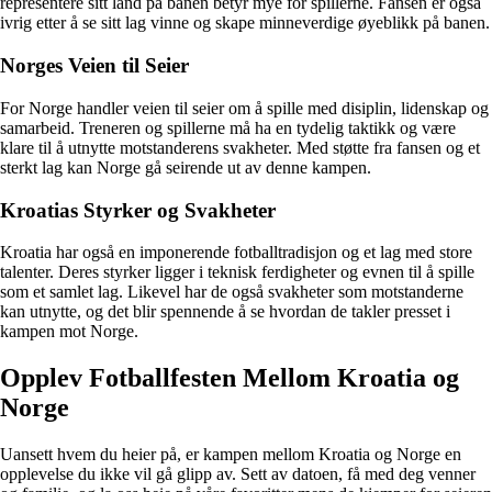
representere sitt land på banen betyr mye for spillerne. Fansen er også
ivrig etter å se sitt lag vinne og skape minneverdige øyeblikk på banen.
Norges Veien til Seier
For Norge handler veien til seier om å spille med disiplin, lidenskap og
samarbeid. Treneren og spillerne må ha en tydelig taktikk og være
klare til å utnytte motstanderens svakheter. Med støtte fra fansen og et
sterkt lag kan Norge gå seirende ut av denne kampen.
Kroatias Styrker og Svakheter
Kroatia har også en imponerende fotballtradisjon og et lag med store
talenter. Deres styrker ligger i teknisk ferdigheter og evnen til å spille
som et samlet lag. Likevel har de også svakheter som motstanderne
kan utnytte, og det blir spennende å se hvordan de takler presset i
kampen mot Norge.
Opplev Fotballfesten Mellom Kroatia og
Norge
Uansett hvem du heier på, er kampen mellom Kroatia og Norge en
opplevelse du ikke vil gå glipp av. Sett av datoen, få med deg venner