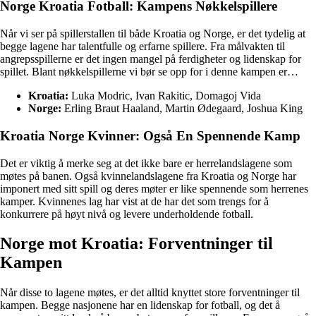
Norge Kroatia Fotball: Kampens Nøkkelspillere
Når vi ser på spillerstallen til både Kroatia og Norge, er det tydelig at
begge lagene har talentfulle og erfarne spillere. Fra målvakten til
angrepsspillerne er det ingen mangel på ferdigheter og lidenskap for
spillet. Blant nøkkelspillerne vi bør se opp for i denne kampen er…
Kroatia:
Luka Modric, Ivan Rakitic, Domagoj Vida
Norge:
Erling Braut Haaland, Martin Ødegaard, Joshua King
Kroatia Norge Kvinner: Også En Spennende Kamp
Det er viktig å merke seg at det ikke bare er herrelandslagene som
møtes på banen. Også kvinnelandslagene fra Kroatia og Norge har
imponert med sitt spill og deres møter er like spennende som herrenes
kamper. Kvinnenes lag har vist at de har det som trengs for å
konkurrere på høyt nivå og levere underholdende fotball.
Norge mot Kroatia: Forventninger til
Kampen
Når disse to lagene møtes, er det alltid knyttet store forventninger til
kampen. Begge nasjonene har en lidenskap for fotball, og det å