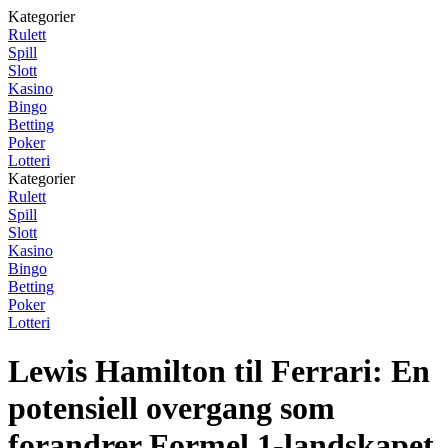
Kategorier
Rulett
Spill
Slott
Kasino
Bingo
Betting
Poker
Lotteri
Kategorier
Rulett
Spill
Slott
Kasino
Bingo
Betting
Poker
Lotteri
Lewis Hamilton til Ferrari: En
potensiell overgang som
forandrer Formel 1-landskapet