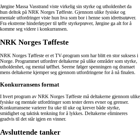
Jørgine Massa Vasstrand viste virkelig sin styrke og utholdenhet da
hun deltok på NRK Norges Tøffeste. Gjennom ulike fysiske og
mentale utfordringer viste hun hva som bor i henne som idrettsutøver.
Fra ekstreme hinderløyper til tøffe styrkeprøver, Jørgine ga alt for å
komme seg videre i konkurransen.
NRK Norges Tøffeste
NRK Norges Tøffeste er et TV-program som har blitt en stor suksess i
Norge. Programmet utfordrer deltakerne på ulike områder som styrke,
utholdenhet, og mental tøffhet. Seerne følger spenningen og dramaet
mens deltakerne kjemper seg gjennom utfordringene for å nå finalen.
Konkurransens format
I hvert program av NRK Norges Tøffeste må deltakerne gjennom ulike
fysiske og mentale utfordringer som tester deres evner og grenser.
Konkurransene varierer fra uke til uke og krever både styrke,
smidighet og taktisk tenkning for å lykkes. Deltakerne elimineres
gradvis til det står igjen en vinner.
Avsluttende tanker