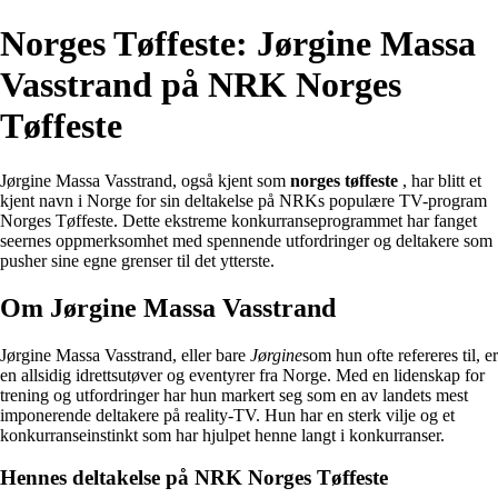
Norges Tøffeste: Jørgine Massa
Vasstrand på NRK Norges
Tøffeste
Jørgine Massa Vasstrand, også kjent som
norges tøffeste
, har blitt et
kjent navn i Norge for sin deltakelse på NRKs populære TV-program
Norges Tøffeste. Dette ekstreme konkurranseprogrammet har fanget
seernes oppmerksomhet med spennende utfordringer og deltakere som
pusher sine egne grenser til det ytterste.
Om Jørgine Massa Vasstrand
Jørgine Massa Vasstrand, eller bare
Jørgine
som hun ofte refereres til, er
en allsidig idrettsutøver og eventyrer fra Norge. Med en lidenskap for
trening og utfordringer har hun markert seg som en av landets mest
imponerende deltakere på reality-TV. Hun har en sterk vilje og et
konkurranseinstinkt som har hjulpet henne langt i konkurranser.
Hennes deltakelse på NRK Norges Tøffeste