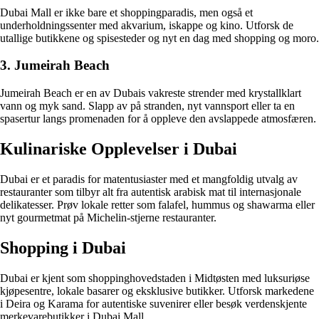
Dubai Mall er ikke bare et shoppingparadis, men også et
underholdningssenter med akvarium, iskappe og kino. Utforsk de
utallige butikkene og spisesteder og nyt en dag med shopping og moro.
3. Jumeirah Beach
Jumeirah Beach er en av Dubais vakreste strender med krystallklart
vann og myk sand. Slapp av på stranden, nyt vannsport eller ta en
spasertur langs promenaden for å oppleve den avslappede atmosfæren.
Kulinariske Opplevelser i Dubai
Dubai er et paradis for matentusiaster med et mangfoldig utvalg av
restauranter som tilbyr alt fra autentisk arabisk mat til internasjonale
delikatesser. Prøv lokale retter som falafel, hummus og shawarma eller
nyt gourmetmat på Michelin-stjerne restauranter.
Shopping i Dubai
Dubai er kjent som shoppinghovedstaden i Midtøsten med luksuriøse
kjøpesentre, lokale basarer og eksklusive butikker. Utforsk markedene
i Deira og Karama for autentiske suvenirer eller besøk verdenskjente
merkevarebutikker i Dubai Mall.