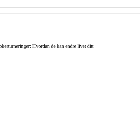
erturneringer: Hvordan de kan endre livet ditt