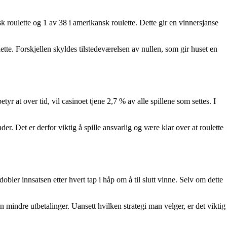
sk roulette og 1 av 38 i amerikansk roulette. Dette gir en vinnersjanse
ette. Forskjellen skyldes tilstedeværelsen av nullen, som gir huset en
yr at over tid, vil casinoet tjene 2,7 % av alle spillene som settes. I
er. Det er derfor viktig å spille ansvarlig og være klar over at roulette
bler innsatsen etter hvert tap i håp om å til slutt vinne. Selv om dette
n mindre utbetalinger. Uansett hvilken strategi man velger, er det viktig