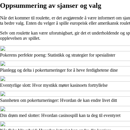
Oppsummering av sjanser og valg
Når det kommer til roulette, er det avgjørende å være informert om sjan
ta bedre valg. Enten du velger å spille europeisk eller amerikansk roulet
Selv om roulette kan være uforutsigbart, gir det et underholdende og spe
opplevelsen av spillet.
Pokerens perfekte poeng: Statistikk og strategier for spesialister
Planlegg og delta i pokerturneringer for å heve ferdighetene dine
Eventyrlige slott: Hvor mystikk møter kasinoets fortryllelse
Sannheten om pokerturneringer: Hvordan de kan endre livet ditt
Din drøm med slotter: Hvordan casinospill kan ta deg til eventyret