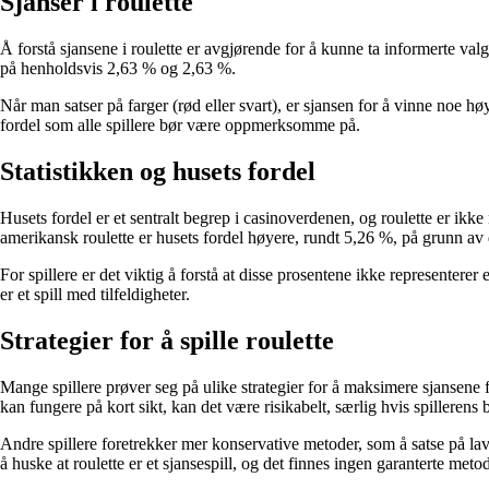
Sjanser i roulette
Å forstå sjansene i roulette er avgjørende for å kunne ta informerte val
på henholdsvis 2,63 % og 2,63 %.
Når man satser på farger (rød eller svart), er sjansen for å vinne noe h
fordel som alle spillere bør være oppmerksomme på.
Statistikken og husets fordel
Husets fordel er et sentralt begrep i casinoverdenen, og roulette er ikke 
amerikansk roulette er husets fordel høyere, rundt 5,26 %, på grunn av 
For spillere er det viktig å forstå at disse prosentene ikke representerer
er et spill med tilfeldigheter.
Strategier for å spille roulette
Mange spillere prøver seg på ulike strategier for å maksimere sjansene fo
kan fungere på kort sikt, kan det være risikabelt, særlig hvis spillerens
Andre spillere foretrekker mer konservative metoder, som å satse på lave
å huske at roulette er et sjansespill, og det finnes ingen garanterte meto