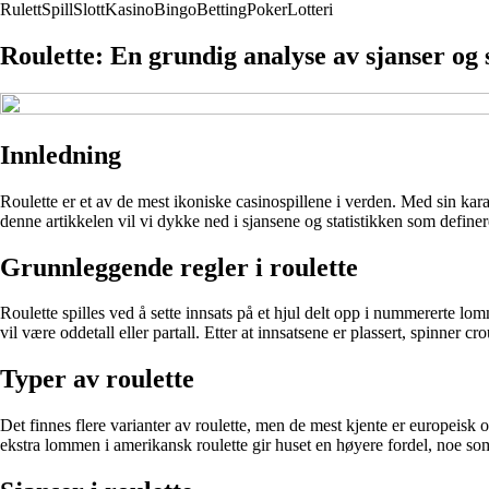
Rulett
Spill
Slott
Kasino
Bingo
Betting
Poker
Lotteri
Roulette: En grundig analyse av sjanser og st
Innledning
Roulette er et av de mest ikoniske casinospillene i verden. Med sin kar
denne artikkelen vil vi dykke ned i sjansene og statistikken som definer
Grunnleggende regler i roulette
Roulette spilles ved å sette innsats på et hjul delt opp i nummererte lo
vil være oddetall eller partall. Etter at innsatsene er plassert, spinner c
Typer av roulette
Det finnes flere varianter av roulette, men de mest kjente er europei
ekstra lommen i amerikansk roulette gir huset en høyere fordel, noe som