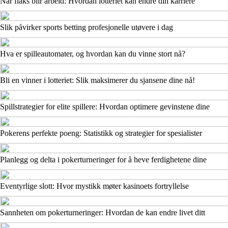
Når flaks blir arbeid: Hvordan lotteriet kan endre din karriere
Slik påvirker sports betting profesjonelle utøvere i dag
Hva er spilleautomater, og hvordan kan du vinne stort nå?
Bli en vinner i lotteriet: Slik maksimerer du sjansene dine nå!
Spillstrategier for elite spillere: Hvordan optimere gevinstene dine
Pokerens perfekte poeng: Statistikk og strategier for spesialister
Planlegg og delta i pokerturneringer for å heve ferdighetene dine
Eventyrlige slott: Hvor mystikk møter kasinoets fortryllelse
Sannheten om pokerturneringer: Hvordan de kan endre livet ditt