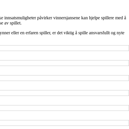
ke innsatsmuligheter påvirker vinnersjansene kan hjelpe spillere med å
e av spillet.
r eller en erfaren spiller, er det viktig å spille ansvarsfullt og nyte