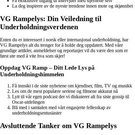
Få eksklusive tilgang til intervjuer med stjernene selv
La deg inspirere av de nyeste trendene innen mote og skjønnhet
VG Rampelys: Din Veiledning til
Underholdningsverdenen
Enten du er interessert i norsk eller internasjonal underholdning, har
VG Rampelys alt du trenger for å holde deg oppdatert. Med våre
grundige artikler, anmeldelser og reportasjer vil du være den som er
først ute med å vite hva som skjer!
Oppdag VG Ramp – Ditt Lede Lys på
Underholdningshimmelen
Få innsikt i de siste nyhetene om kjendiser, film, TV og musikk
Les om de mest populære seriene og filmene akkurat nå
Lytt til vår egen podcast der vi diskuterer alt fra siste gossip til
Oscar-utdelingen
Bli med i samtalen med vårt engasjerte fellesskap av
underholdningsentusiaster
Avsluttende Tanker om VG Rampelys