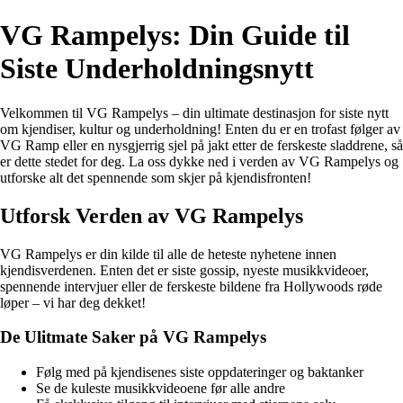
VG Rampelys: Din Guide til
Siste Underholdningsnytt
Velkommen til VG Rampelys – din ultimate destinasjon for siste nytt
om kjendiser, kultur og underholdning! Enten du er en trofast følger av
VG Ramp eller en nysgjerrig sjel på jakt etter de ferskeste sladdrene, så
er dette stedet for deg. La oss dykke ned i verden av VG Rampelys og
utforske alt det spennende som skjer på kjendisfronten!
Utforsk Verden av VG Rampelys
VG Rampelys er din kilde til alle de heteste nyhetene innen
kjendisverdenen. Enten det er siste gossip, nyeste musikkvideoer,
spennende intervjuer eller de ferskeste bildene fra Hollywoods røde
løper – vi har deg dekket!
De Ulitmate Saker på VG Rampelys
Følg med på kjendisenes siste oppdateringer og baktanker
Se de kuleste musikkvideoene før alle andre