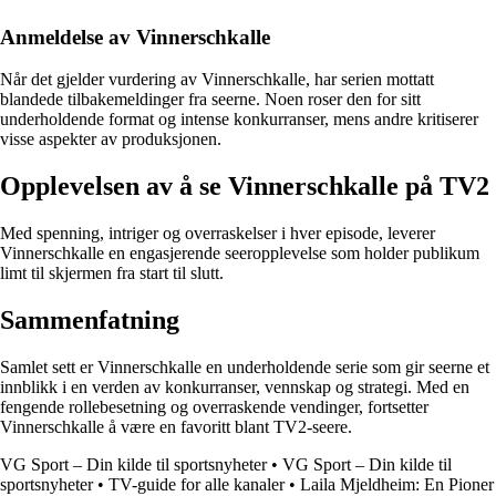
Anmeldelse av Vinnerschkalle
Når det gjelder vurdering av Vinnerschkalle, har serien mottatt
blandede tilbakemeldinger fra seerne. Noen roser den for sitt
underholdende format og intense konkurranser, mens andre kritiserer
visse aspekter av produksjonen.
Opplevelsen av å se Vinnerschkalle på TV2
Med spenning, intriger og overraskelser i hver episode, leverer
Vinnerschkalle en engasjerende seeropplevelse som holder publikum
limt til skjermen fra start til slutt.
Sammenfatning
Samlet sett er Vinnerschkalle en underholdende serie som gir seerne et
innblikk i en verden av konkurranser, vennskap og strategi. Med en
fengende rollebesetning og overraskende vendinger, fortsetter
Vinnerschkalle å være en favoritt blant TV2-seere.
VG Sport – Din kilde til sportsnyheter
•
VG Sport – Din kilde til
sportsnyheter
•
TV-guide for alle kanaler
•
Laila Mjeldheim: En Pioner