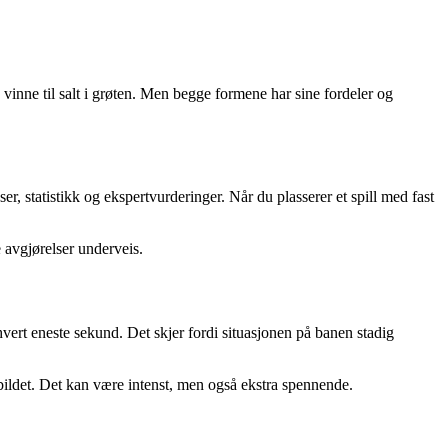
s vinne til salt i grøten. Men begge formene har sine fordeler og
, statistikk og ekspertvurderinger. Når du plasserer et spill med fast
 avgjørelser underveis.
vert eneste sekund. Det skjer fordi situasjonen på banen stadig
bildet. Det kan være intenst, men også ekstra spennende.