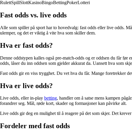
Rulett
Spill
Slott
Kasino
Bingo
Betting
Poker
Lotteri
Fast odds vs. live odds
Alle som spiller på sport har to hovedvalg: fast odds eller live odds. Må
ulemper, og det er viktig å vite hva som skiller dem.
Hva er fast odds?
Denne oddstypen kalles også pre-match-odds og er oddsen du får før en k
odds, låser du inn oddsen som gjelder akkurat da. Uansett hva som skjer
Fast odds gir en viss trygghet. Du vet hva du får. Mange foretrekker det
Hva er live odds?
Live odds, eller in-play
betting
, handler om å satse mens kampen pågår. 
forandrer seg. Mål, røde kort, skader og formasjoner kan påvirke alt.
Live odds gir deg en mulighet til å reagere på det som skjer. Det krev
Fordeler med fast odds