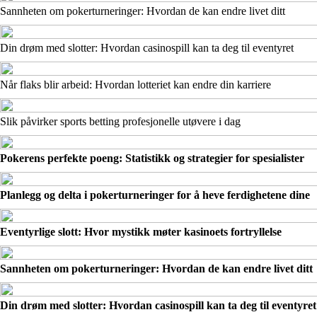
Sannheten om pokerturneringer: Hvordan de kan endre livet ditt
Din drøm med slotter: Hvordan casinospill kan ta deg til eventyret
Når flaks blir arbeid: Hvordan lotteriet kan endre din karriere
Slik påvirker sports betting profesjonelle utøvere i dag
Pokerens perfekte poeng: Statistikk og strategier for spesialister
Planlegg og delta i pokerturneringer for å heve ferdighetene dine
Eventyrlige slott: Hvor mystikk møter kasinoets fortryllelse
Sannheten om pokerturneringer: Hvordan de kan endre livet ditt
Din drøm med slotter: Hvordan casinospill kan ta deg til eventyret