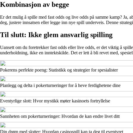
Kombinasjon av begge
Er det mulig å spille med fast odds og live odds på samme kamp? Ja, abso
deg, justere innsatsen eller legge inn nye spill underveis. Denne strateg
Til slutt: Ikke glem ansvarlig spilling
Uansett om du foretrekker fast odds eller live odds, er det viktig å spil
underholdning, ikke en inntektskilde. Det er lett å bli revet med, spesielt
Pokerens perfekte poeng: Statistikk og strategier for spesialister
Planlegg og delta i pokerturneringer for å heve ferdighetene dine
Eventyrlige slott: Hvor mystikk møter kasinoets fortryllelse
Sannheten om pokerturneringer: Hvordan de kan endre livet ditt
Din drøm med slotter: Hvordan casinospill kan ta deg til eventyret