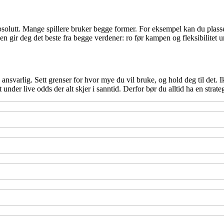
lutt. Mange spillere bruker begge former. For eksempel kan du plassere e
ien gir deg det beste fra begge verdener: ro før kampen og fleksibilitet 
le ansvarlig. Sett grenser for hvor mye du vil bruke, og hold deg til det.
 under live odds der alt skjer i sanntid. Derfor bør du alltid ha en strate